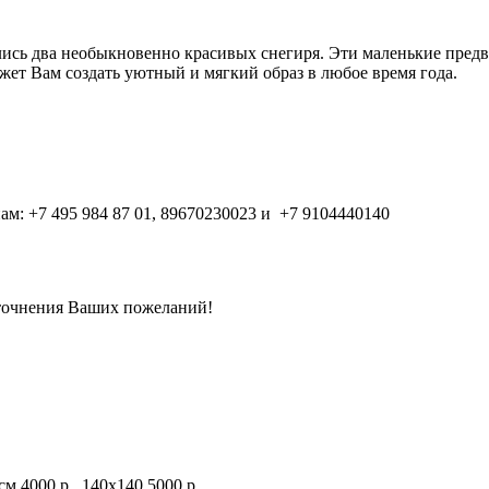
лись два необыкновенно красивых снегиря. Эти маленькие пред
ет Вам создать уютный и мягкий образ в любое время года.
м: +7 495 984 87 01, 89670230023 и +7 9104440140
уточнения Ваших пожеланий!
м 4000 р., 140х140 5000 р. ⠀