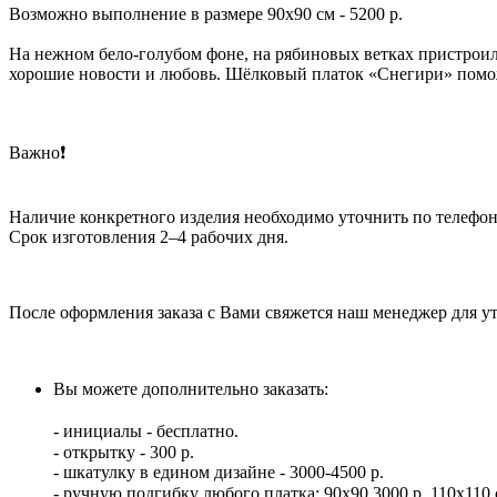
Возможно выполнение в размере 90х90 см - 5200 р.
На нежном бело-голубом фоне, на рябиновых ветках пристрои
хорошие новости и любовь. Шёлковый платок «Снегири» помож
Важно❗️
Наличие конкретного изделия необходимо уточнить по телефона
Срок изготовления 2–4 рабочих дня.
После оформления заказа с Вами свяжется наш менеджер для 
Вы можете дополнительно заказать:⠀
⠀
- инициалы - бесплатно.⠀
- открытку - 300 р. ⠀
- шкатулку в едином дизайне - 3000-4500 р.
- ручную подгибку любого платка: 90х90 3000 р, 110х110 с