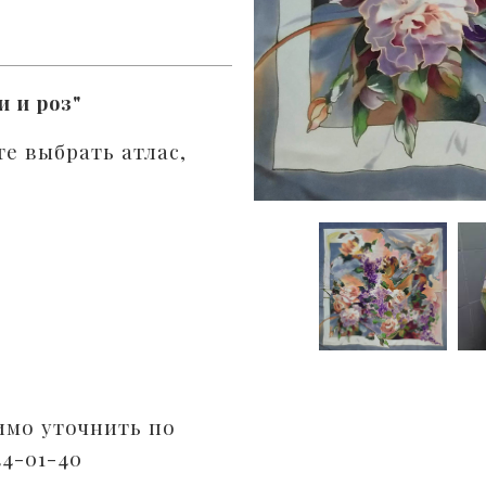
и и роз"
е выбрать атлас,
имо уточнить по
44-01-40