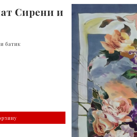
ат Сирени и
си батик
орзину