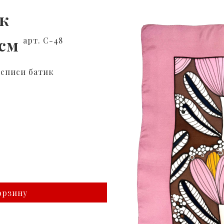
к
 см
арт. С-48
осписи батик
орзину