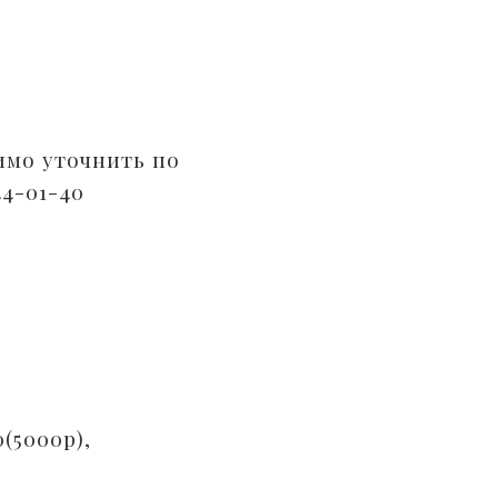
имо уточнить по
44-01-40
0(5000р),