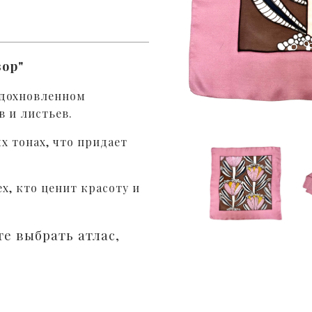
зор"
вдохновленном
 и листьев.
 тонах, что придает
х, кто ценит красоту и
е выбрать атлас,