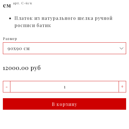
см
арт. С-61/к
Платок из натурального шелка ручной
росписи батик
Размер
12000.00 руб
-
+
В корзину