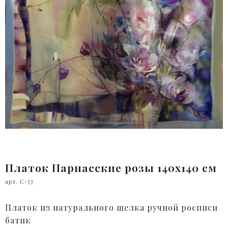
Платок Парнасские розы 140х140 см
арт. C-77
Платок из натурального шелка ручной росписи
батик