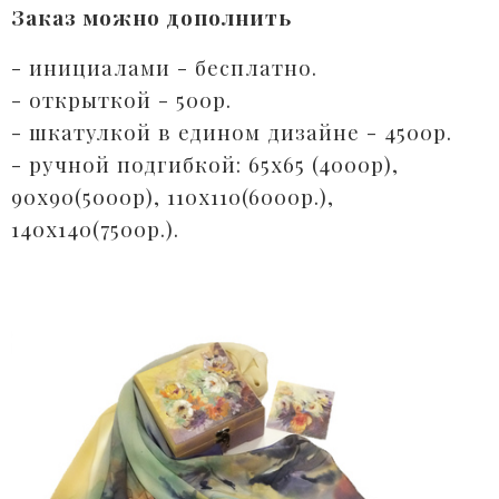
Заказ можно дополнить
- инициалами - бесплатно.⠀
- открыткой - 500р. ⠀
- шкатулкой в едином дизайне - 4500р.
- ручной подгибкой: 65х65 (4000р),
90х90(5000р), 110х110(6000р.),
140х140(7500р.).⠀