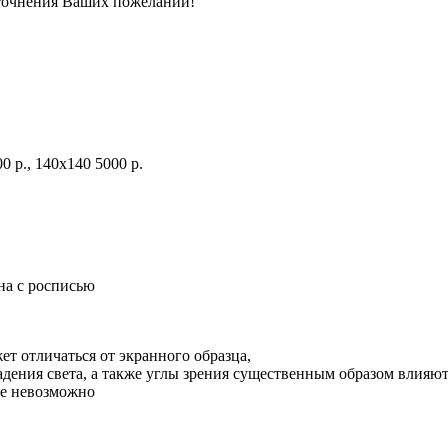
уточнения Ваших пожеланий!
0 р., 140х140 5000 р.
на с росписью
ет отличаться от экранного образца,
адения света, а также углы зрения существенным образом влияют
ие невозможно