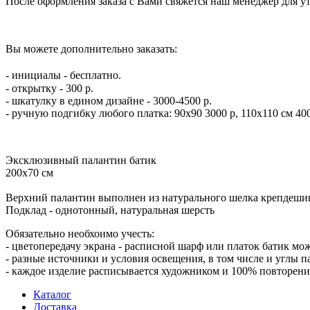
После оформления заказа с Вами свяжется наш менеджер для 
Вы можете дополнительно заказать:⠀
⠀
- инициалы - бесплатно.⠀
- открытку - 300 р. ⠀
- шкатулку в едином дизайне - 3000-4500 р.
- ручную подгибку любого платка: 90х90 3000 р, 110х110 см 400
Эксклюзивный палантин батик
200х70 см
Верхний палантин выполнен из натурального шелка крепдеши
Подклад - однотонный, натуральная шерсть
Обязательно необхоимо учесть:
- цветопередачу экрана - расписной шарф или платок батик мож
- разные источники и условия освещения, в том числе и углы п
-
каждое изделие расписывается художником и 100% повторен
Каталог
Доставка