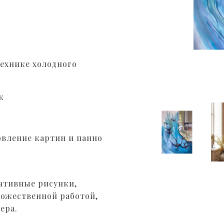
ехнике холодного
к
овление картин и панно
ативные рисунки,
дожественной работой,
ера.