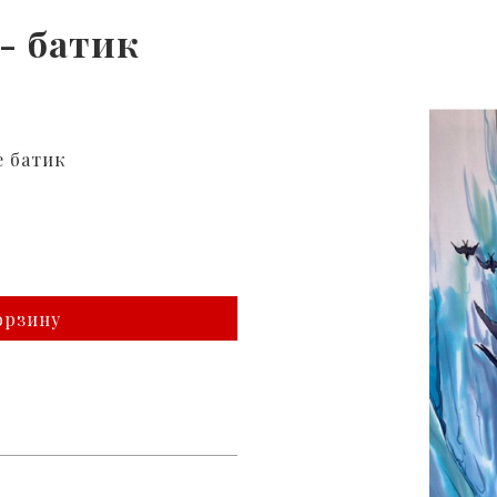
- батик
е батик
орзину