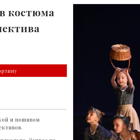
в костюма
лектива
орзину
кой и пошивом
ективов.