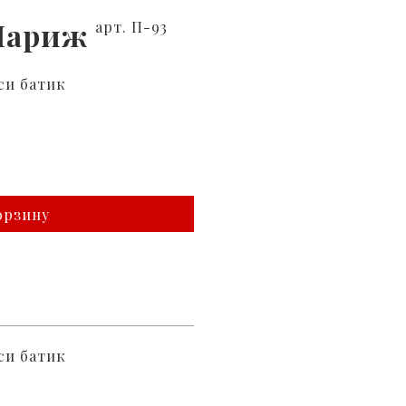
 Париж
арт. П-93
си батик
орзину
си батик